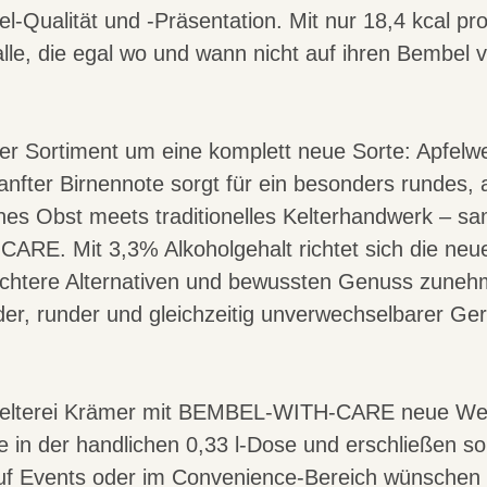
Qualität und -Präsentation. Mit nur 18,4 kcal pro
r alle, die egal wo und wann nicht auf ihren Bembel 
ser Sortiment um eine komplett neue Sorte: Apfelw
nfter Birnennote sorgt für ein besonders rundes,
s Obst meets traditionelles Kelterhandwerk – sam
E. Mit 3,3% Alkoholgehalt richtet sich die neu
leichtere Alternativen und bewussten Genuss zune
lder, runder und gleichzeitig unverwechselbarer Ge
Kelterei Krämer mit BEMBEL-WITH-CARE neue We
 in der handlichen 0,33 l-Dose und erschließen so
uf Events oder im Convenience-Bereich wünschen s