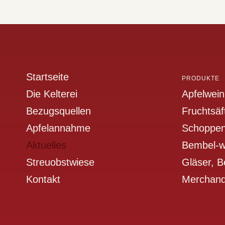
Startseite
PRODUKTE
Die Kelterei
Apfelwein
Bezugsquellen
Fruchtsäf
Apfelannahme
Schoppen
Aktuelles
Bembel-w
Streuobstwiese
Gläser, 
Kontakt
Merchand