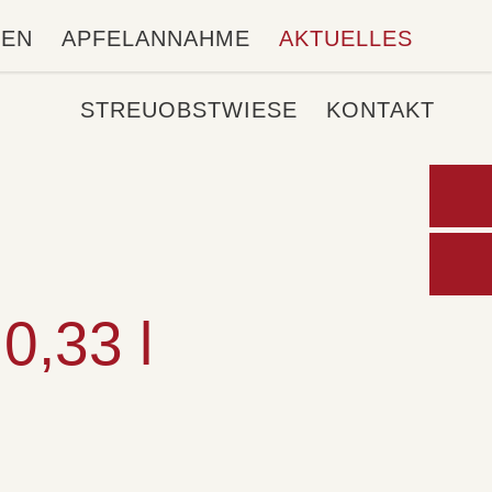
LEN
APFELANNAHME
AKTUELLES
STREUOBSTWIESE
KONTAKT
Wo kann ich's k
,33 l